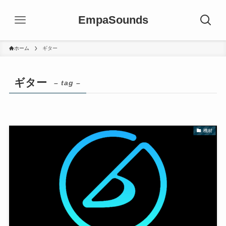
EmpaSounds
ホーム
ギター
ギター
– tag –
機材